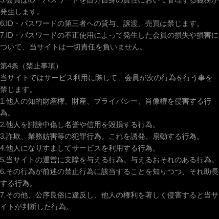
発生します。
6.ID・パスワードの第三者への貸与、譲渡、売買は禁じます。
7.ID・パスワードの不正使用によって発生した会員の損失や損害に
ついて、当サイトは一切責任を負いません。
第4条（禁止事項）
当サイトではサービス利用に際して、会員が次の行為を行う事を
禁じます。
1.他人の知的財産権、財産、プライバシー、肖像権を侵害する行
為。
2.他人を誹謗中傷し名誉や信用を毀損する行為。
3.詐欺、業務妨害等の犯罪行為。これを誘発、扇動する行為。
4.他人になりすましてサービスを利用する行為。
5.当サイトの運営に支障を与える行為。与えるおそれのある行為。
6.その行為が前述の禁止行為に該当することを知りつつ、それ助長
する行為。
7.その他、公序良俗に違反し、他人の権利を著しく侵害すると当サ
イトが判断した行為。