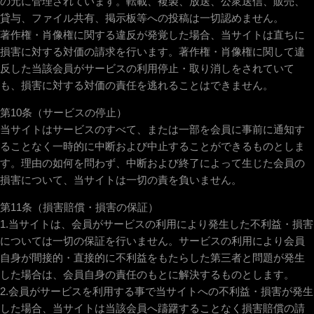
の元に管理されています。転載、複製、放送、公衆送信、販売、
貸与、ファイル共有、掲示板等への投稿は一切認めません。
著作権・肖像権に関する違反が発覚した場合、当サイトは直ちに
損害に対する対価の請求を行います。著作権・肖像権に関して違
反した当該会員がサービスの利用停止・取り消しをされていて
も、損害に対する対価の責任を逃れることはできません。
第10条（サービスの停止）
当サイトはサービスのすべて、または一部を会員に事前に通知す
ることなく一時的に中断および中止することができるものとしま
す。理由の如何を問わず、中断および終了によって生じた会員の
損害について、当サイトは一切の責を負いません。
第11条（損害賠償・損害の保証）
1.当サイトは、会員がサービスの利用により発生した不利益・損害
については一切の保証を行いません。サービスの利用により会員
自身が間接的・直接的に不利益をもたらした第三者と問題が発生
した場合は、会員自身の責任のもとに解決するものとします。
2.会員がサービスを利用する事で当サイトへの不利益・損害が発生
した場合、当サイトは当該会員へ躊躇することなく損害賠償の請